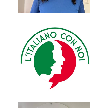
"L’apprendimento è più efficace quando è
coinvolgente, interattivo e piacevole."
18 anni di esperienza
"Mi piace trasformare la grammatica più
complessa in concetti semplici che gli studenti
possono utilizzare fin da subito."